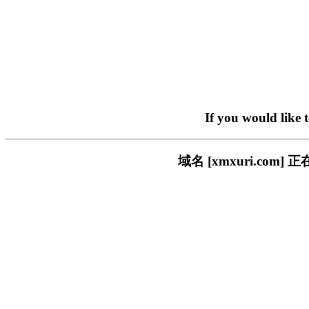
If you would like 
域名 [xmxuri.c