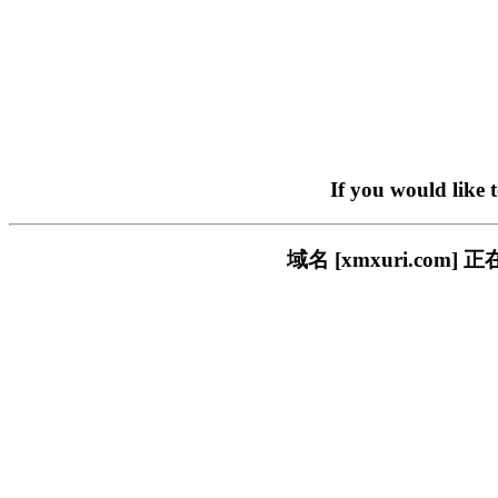
If you would like 
域名 [xmxuri.c