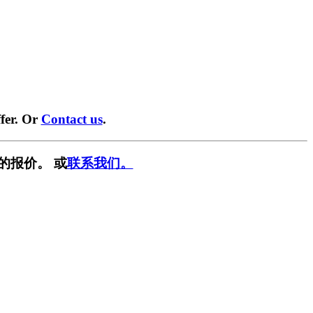
fer. Or
Contact us
.
的报价。 或
联系我们。