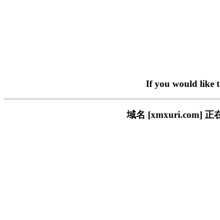
If you would like 
域名 [xmxuri.c